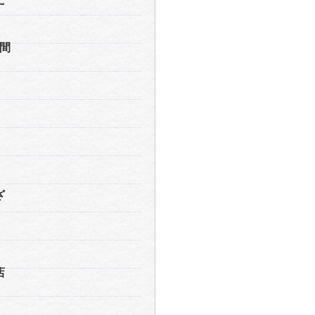
に
間
イ
り
ざ
店