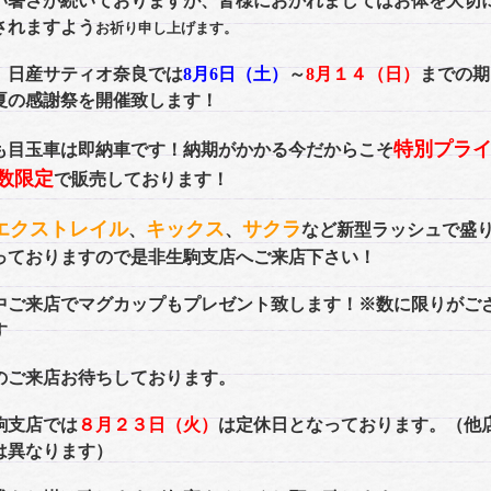
い暑さが続いておりますが、皆様におかれましてはお体を大切
されますよう
お祈り申し上げます。
、日産サティオ奈良では
8月6日（土）
～
8月１４（日）
までの期
夏の感謝祭を開催致します！
特別プラ
も目玉車は即納車です！納期がかかる今だからこそ
数限
定
で販売しております！
エクストレイル
キックス
サクラ
、
、
など新型ラッシュで盛
っておりますので是非生駒支店へご来店下さい！
中ご来店でマグカップもプレゼント致します！※数に限りがご
す
のご来店お待ちしております。
駒支店では
８月２３日（火）
は定休日となっております。（他
は異なります）