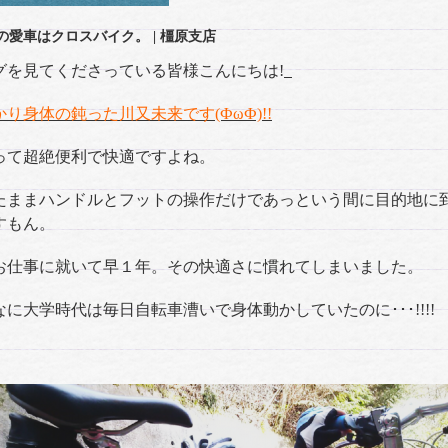
の愛車はクロスバイク。
| 橿原支店
グを見てくださっている皆様こんにちは!
り身体の鈍った川又未来です(ФωФ)!!
って超絶便利で快適ですよね。
たままハンドルとフットの操作だけであっという間に目的地に
すもん。
お仕事に就いて早１年。その快適さに慣れてしまいました。
なに大学時代は毎日自転車漕いで身体動かしていたのに･･･!!!!