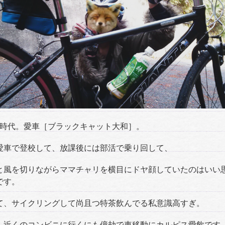
学時代。愛車［ブラックキャット大和］。
愛車で登校して、放課後には部活で乗り回して、
と風を切りながらママチャリを横目にドヤ顔していたのはいい
です。
て、サイクリングして尚且つ特茶飲んでる私意識高すぎ。
、近くのコンビニに行くにも億劫で車移動にカルピス愛飲です