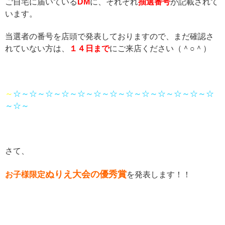
ご自宅に届いている
DM
に、それぞれ
抽選番号
が記載されて
います。
当選者の番号を店頭で発表しておりますので、まだ確認さ
れていない方は、
１４日まで
にご来店ください（＾○＾）
～
☆～☆～☆～☆～☆～☆～☆～☆～☆～☆～☆～☆～☆
～☆～
さて、
ぬりえ大会の優秀賞
お子様限定
を発表します！！